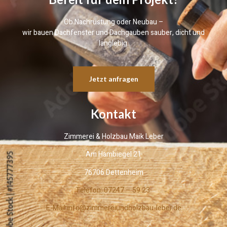
Ob Nachrüstung oder Neubau –
wir bauen Dachfenster und Dachgauben sauber, dicht und
langlebig.
Jetzt anfragen
Kontakt
Zimmerei & Holzbau Maik Leber
Am Hambiegel 21
76706 Dettenheim
Telefon: 07247 – 59 23
E-Mail:
info@zimmereiundholzbau-leber.de