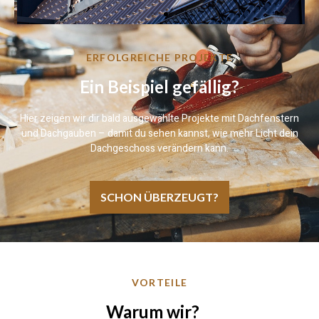
ERFOLGREICHE PROJEKTE
Ein Beispiel gefällig?
Hier zeigen wir dir bald ausgewählte Projekte mit Dachfenstern
und Dachgauben – damit du sehen kannst, wie mehr Licht dein
Dachgeschoss verändern kann.
SCHON ÜBERZEUGT?
VORTEILE
Warum wir?