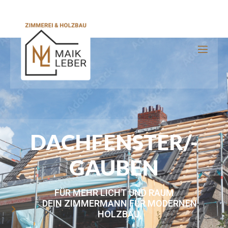
DACHFENSTER/-
GAUBEN
FÜR MEHR LICHT UND RAUM
DEIN ZIMMERMANN FÜR MODERNEN
HOLZBAU.